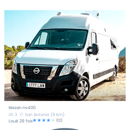
Nissan nv400
3
San Antonio
(9 km)
(12)
Loué 29 fois