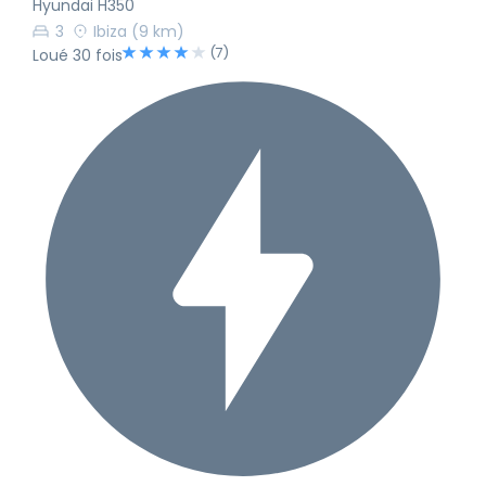
Hyundai H350
3
Ibiza
(9 km)
(7)
Loué 30 fois