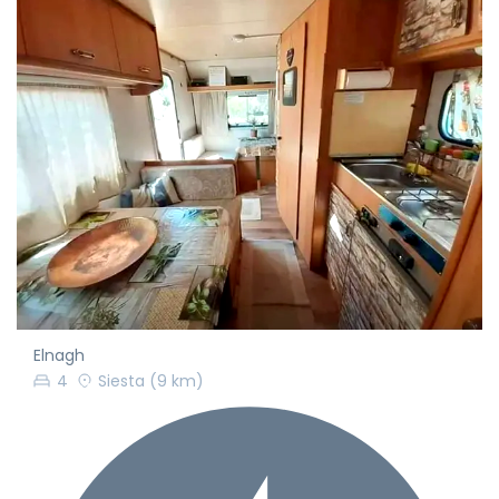
Elnagh
4
Siesta
(9 km)