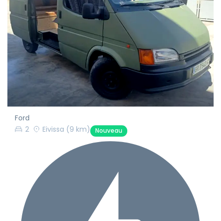
Ford
2
Eivissa
(9 km)
Nouveau