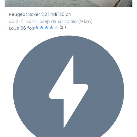
Peugeot Boxer 2,2 l hdi 130 ch
2
Sant Josep de sa Talaia
(9 km)
(21)
Loué 66 fois