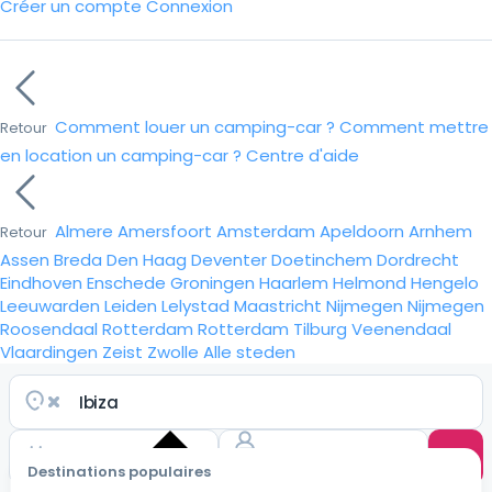
Créer un compte
Connexion
Comment louer un camping-car ?
Comment mettre
Retour
en location un camping-car ?
Centre d'aide
Almere
Amersfoort
Amsterdam
Apeldoorn
Arnhem
Retour
Assen
Breda
Den Haag
Deventer
Doetinchem
Dordrecht
Eindhoven
Enschede
Groningen
Haarlem
Helmond
Hengelo
Leeuwarden
Leiden
Lelystad
Maastricht
Nijmegen
Nijmegen
Roosendaal
Rotterdam
Rotterdam
Tilburg
Veenendaal
Vlaardingen
Zeist
Zwolle
Alle steden
Destinations populaires
Choisir