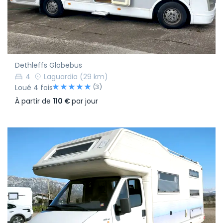
Dethleffs Globebus
4
Laguardia
(29 km)
(3)
Loué 4 fois
À partir de
110 €
par jour