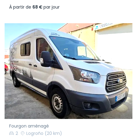
À partir de
68 €
par jour
Fourgon aménagé
2
Logroño
(20 km)