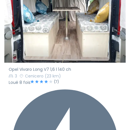
Opel Vivaro Long V7 1,6 l 140 ch
3
Cenicero
(23 km)
(7)
Loué 8 fois