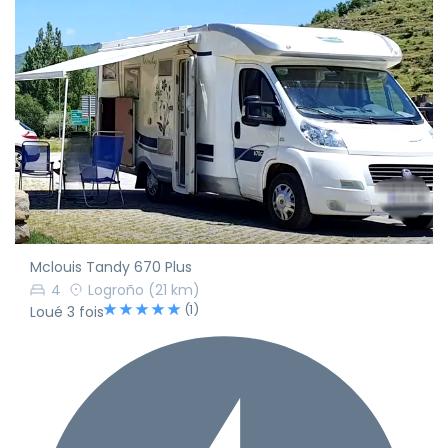
Mclouis Tandy 670 Plus
4
Logroño
(21 km)
(1)
Loué 3 fois