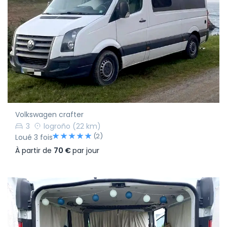
Volkswagen crafter
3
logroño
(22 km)
(2)
Loué 3 fois
À partir de
70 €
par jour