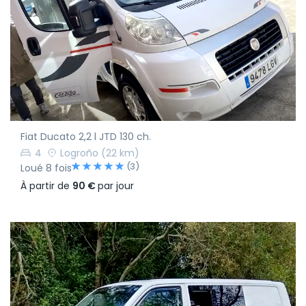
Fiat Ducato 2,2 l JTD 130 ch.
4
Logroño
(22 km)
(3)
Loué 8 fois
À partir de
90 €
par jour