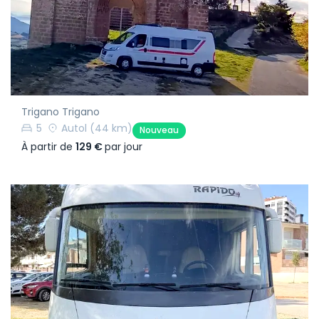
Trigano Trigano
5
Autol
(44 km)
Nouveau
À partir de
129 €
par jour