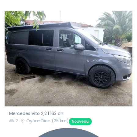
Mercedes Vito 2,2 l 163 ch
2
Oyón-Oion
(25 km)
Nouveau