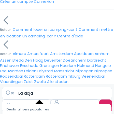
Créer un compte
Connexion
Comment louer un camping-car ?
Comment mettre
Retour
en location un camping-car ?
Centre d'aide
Almere
Amersfoort
Amsterdam
Apeldoorn
Arnhem
Retour
Assen
Breda
Den Haag
Deventer
Doetinchem
Dordrecht
Eindhoven
Enschede
Groningen
Haarlem
Helmond
Hengelo
Leeuwarden
Leiden
Lelystad
Maastricht
Nijmegen
Nijmegen
Roosendaal
Rotterdam
Rotterdam
Tilburg
Veenendaal
Vlaardingen
Zeist
Zwolle
Alle steden
Destinations populaires
Choisir