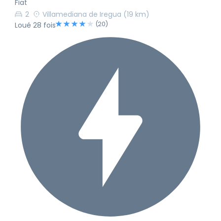
Fiat
2
Villamediana de Iregua
(19 km)
(20)
Loué 28 fois