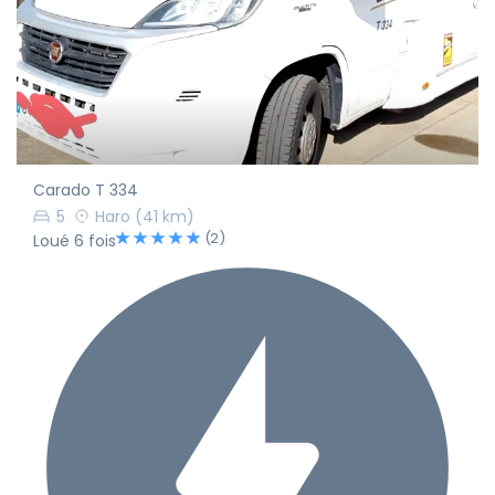
Carado T 334
5
Haro
(41 km)
(2)
Loué 6 fois