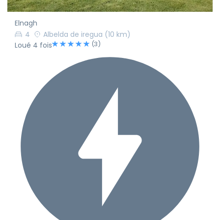
Elnagh
4
Albelda de iregua
(10 km)
(3)
Loué 4 fois