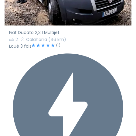
Fiat Ducato 2,3 l Multijet.
2
Calahorra
(46 km)
(1)
Loué 3 fois