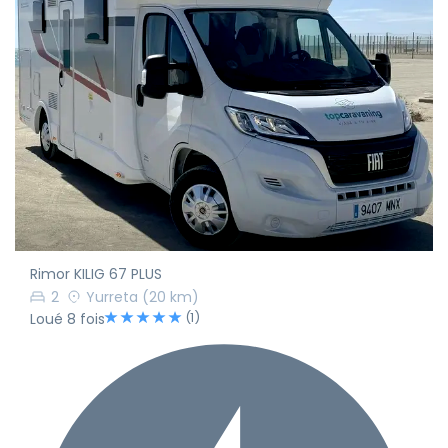
Rimor KILIG 67 PLUS
2
Yurreta
(20 km)
(1)
Loué 8 fois