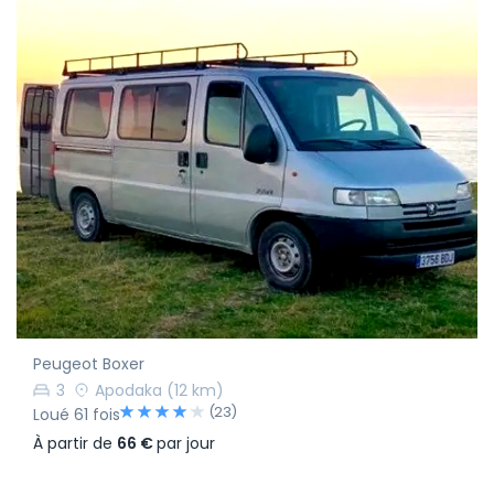
Peugeot Boxer
3
Apodaka
(12 km)
(23)
Loué 61 fois
À partir de
66 €
par jour