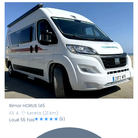
Rimor HORUS 145
4
Iurreta
(21 km)
(9)
Loué 55 fois