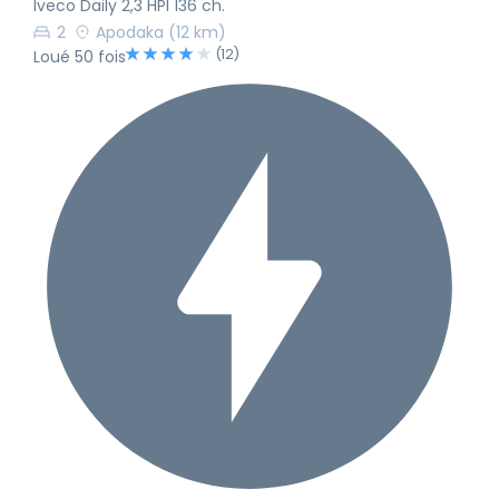
Iveco Daily 2,3 HPI 136 ch.
2
Apodaka
(12 km)
(12)
Loué 50 fois