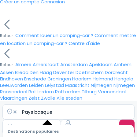
Créer un compte
Connexion
Comment louer un camping-car ?
Comment mettre
Retour
en location un camping-car ?
Centre d'aide
Almere
Amersfoort
Amsterdam
Apeldoorn
Arnhem
Retour
Assen
Breda
Den Haag
Deventer
Doetinchem
Dordrecht
Eindhoven
Enschede
Groningen
Haarlem
Helmond
Hengelo
Leeuwarden
Leiden
Lelystad
Maastricht
Nijmegen
Nijmegen
Roosendaal
Rotterdam
Rotterdam
Tilburg
Veenendaal
Vlaardingen
Zeist
Zwolle
Alle steden
Destinations populaires
Choisir