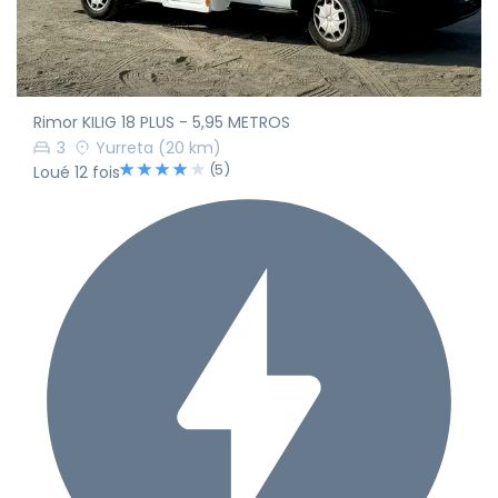
Rimor KILIG 18 PLUS - 5,95 METROS
3
Yurreta
(20 km)
(5)
Loué 12 fois