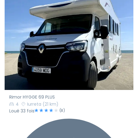
Rimor HYGGE 69 PLUS
4
Iurreta
(21 km)
(8)
Loué 33 fois