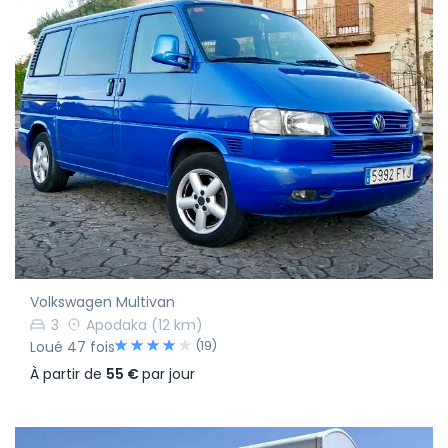
Volkswagen Multivan
3
Apodaka
(12 km)
(19)
Loué 47 fois
À partir de
55 €
par jour