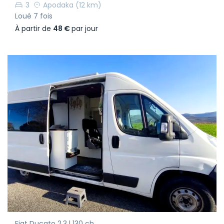
3
Apodaka
(12 km)
Loué 7 fois
À partir de
48 €
par jour
Fiat Ducato 2,3 l 130 ch