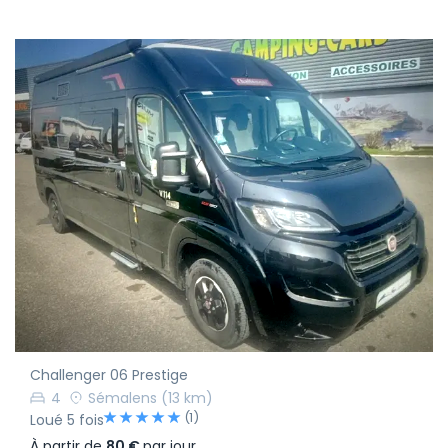
Challenger 06 Prestige
4
Sémalens
(13 km)
(1)
Loué 5 fois
À partir de
80 €
par jour