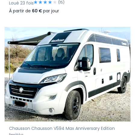
(15)
Loué 23 fois
À partir de
60 €
par jour
Chausson Chausson V594 Max Anniversary Edition
limitée