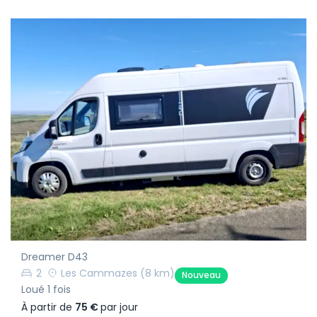
Dreamer D43
2
Les Cammazes
(8 km)
Nouveau
Loué 1 fois
À partir de
75 €
par jour