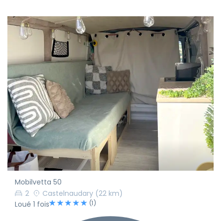
Mobilvetta 50
2
Castelnaudary
(22 km)
(1)
Loué 1 fois