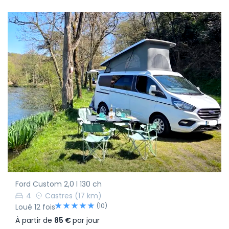
Ford Custom 2,0 l 130 ch
4
Castres
(17 km)
(10)
Loué 12 fois
À partir de
85 €
par jour