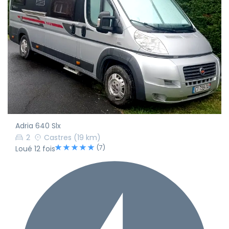
Adria 640 Slx
2
Castres
(19 km)
(7)
Loué 12 fois