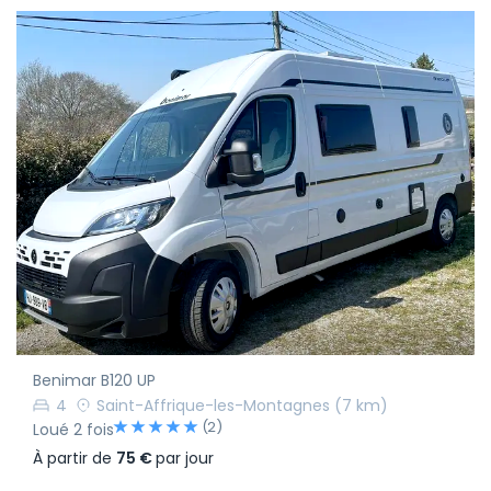
Benimar B120 UP
4
Saint-Affrique-les-Montagnes
(7 km)
(2)
Loué 2 fois
À partir de
75 €
par jour