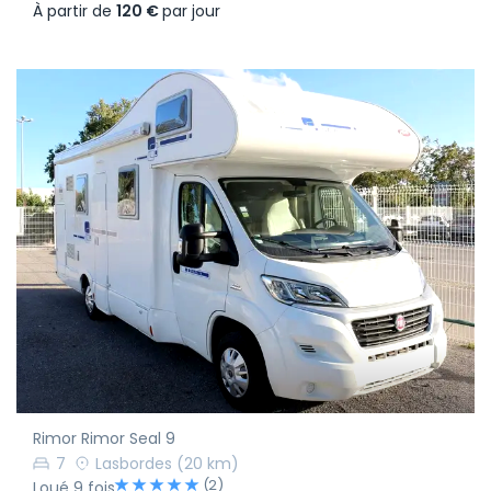
À partir de
120 €
par jour
Rimor Rimor Seal 9
7
Lasbordes
(20 km)
(2)
Loué 9 fois