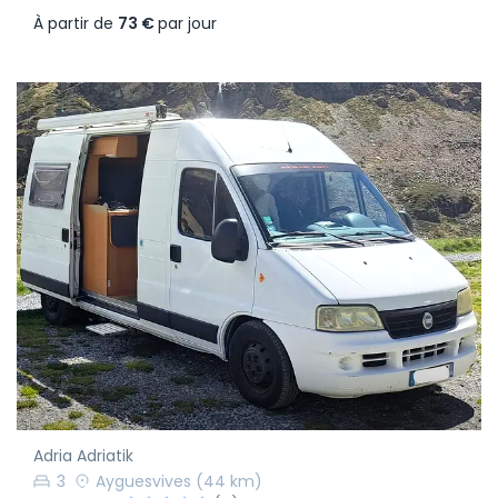
À partir de
73 €
par jour
Adria Adriatik
3
Ayguesvives
(44 km)