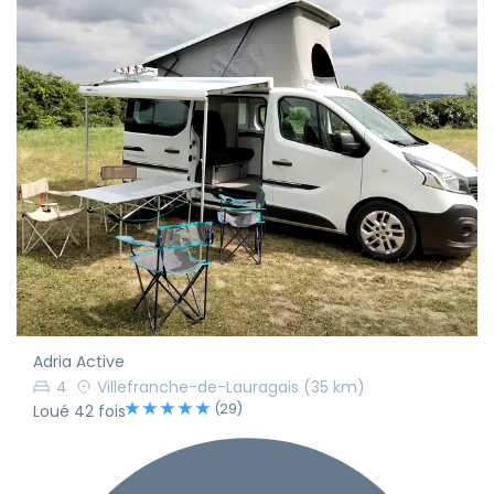
Adria Active
4
Villefranche-de-Lauragais
(35 km)
(29)
Loué 42 fois