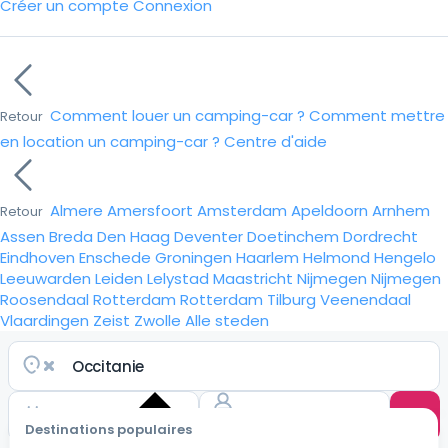
Créer un compte
Connexion
Comment louer un camping-car ?
Comment mettre
Retour
en location un camping-car ?
Centre d'aide
Almere
Amersfoort
Amsterdam
Apeldoorn
Arnhem
Retour
Assen
Breda
Den Haag
Deventer
Doetinchem
Dordrecht
Eindhoven
Enschede
Groningen
Haarlem
Helmond
Hengelo
Leeuwarden
Leiden
Lelystad
Maastricht
Nijmegen
Nijmegen
Roosendaal
Rotterdam
Rotterdam
Tilburg
Veenendaal
Vlaardingen
Zeist
Zwolle
Alle steden
Destinations populaires
Choisir