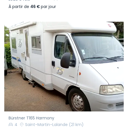
À partir de
46 €
par jour
Bürstner T165 Harmony
4
Saint-Martin-Lalande
(21 km)