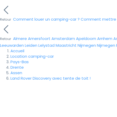
Comment louer un camping-car ?
Comment mettre e
Retour
Almere
Amersfoort
Amsterdam
Apeldoorn
Arnhem
A
Retour
Leeuwarden
Leiden
Lelystad
Maastricht
Nijmegen
Nijmegen
Accueil
Location camping-car
Pays-Bas
Drente
Assen
Land Rover Discovery avec tente de toit !