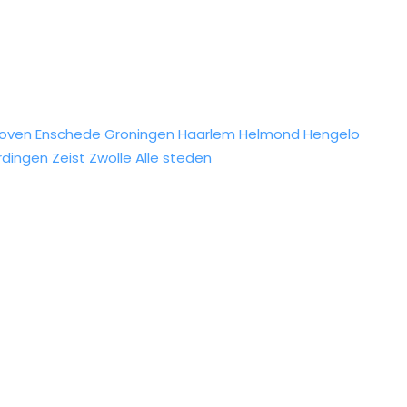
hoven
Enschede
Groningen
Haarlem
Helmond
Hengelo
rdingen
Zeist
Zwolle
Alle steden