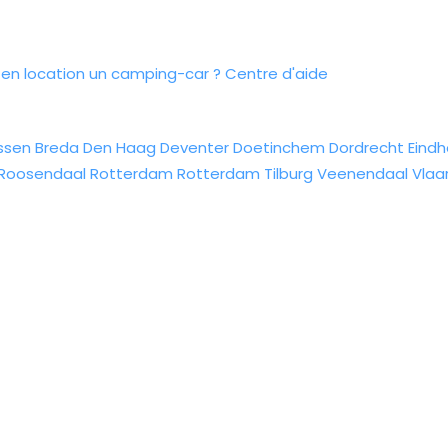
n location un camping-car ?
Centre d'aide
ssen
Breda
Den Haag
Deventer
Doetinchem
Dordrecht
Eind
Roosendaal
Rotterdam
Rotterdam
Tilburg
Veenendaal
Vlaa