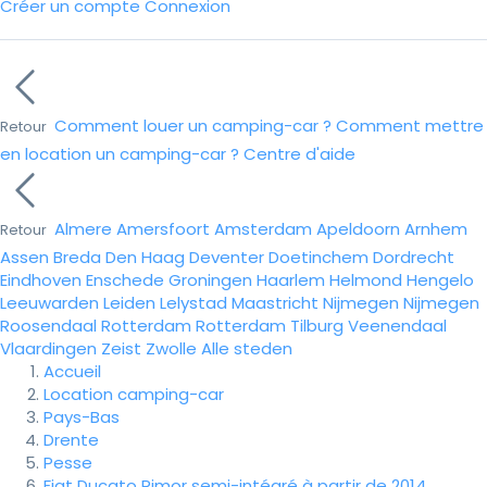
Créer un compte
Connexion
Comment louer un camping-car ?
Comment mettre
Retour
en location un camping-car ?
Centre d'aide
Almere
Amersfoort
Amsterdam
Apeldoorn
Arnhem
Retour
Assen
Breda
Den Haag
Deventer
Doetinchem
Dordrecht
Eindhoven
Enschede
Groningen
Haarlem
Helmond
Hengelo
Leeuwarden
Leiden
Lelystad
Maastricht
Nijmegen
Nijmegen
Roosendaal
Rotterdam
Rotterdam
Tilburg
Veenendaal
Vlaardingen
Zeist
Zwolle
Alle steden
Accueil
Location camping-car
Pays-Bas
Drente
Pesse
Fiat Ducato Rimor semi-intégré à partir de 2014