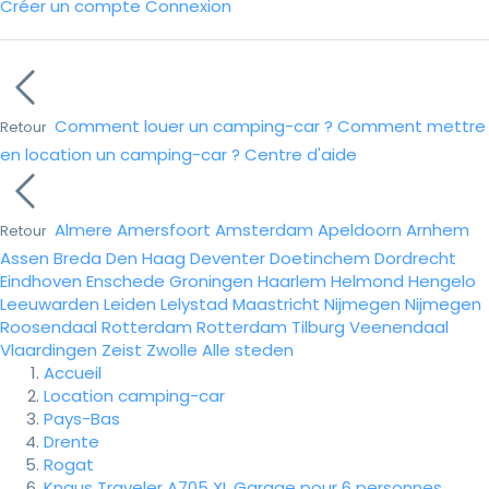
Créer un compte
Connexion
Comment louer un camping-car ?
Comment mettre
Retour
en location un camping-car ?
Centre d'aide
Almere
Amersfoort
Amsterdam
Apeldoorn
Arnhem
Retour
Assen
Breda
Den Haag
Deventer
Doetinchem
Dordrecht
Eindhoven
Enschede
Groningen
Haarlem
Helmond
Hengelo
Leeuwarden
Leiden
Lelystad
Maastricht
Nijmegen
Nijmegen
Roosendaal
Rotterdam
Rotterdam
Tilburg
Veenendaal
Vlaardingen
Zeist
Zwolle
Alle steden
Accueil
Location camping-car
Pays-Bas
Drente
Rogat
Knaus Traveler A705 XL Garage pour 6 personnes