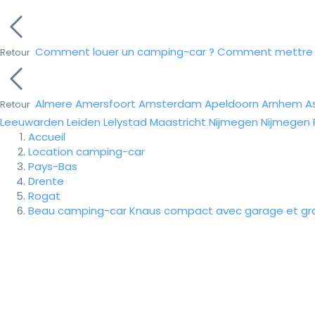
Comment louer un camping-car ?
Comment mettre e
Retour
Almere
Amersfoort
Amsterdam
Apeldoorn
Arnhem
A
Retour
Leeuwarden
Leiden
Lelystad
Maastricht
Nijmegen
Nijmegen
Accueil
Location camping-car
Pays-Bas
Drente
Rogat
Beau camping-car Knaus compact avec garage et grand