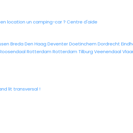
n location un camping-car ?
Centre d'aide
ssen
Breda
Den Haag
Deventer
Doetinchem
Dordrecht
Eind
Roosendaal
Rotterdam
Rotterdam
Tilburg
Veenendaal
Vlaa
 lit transversal !