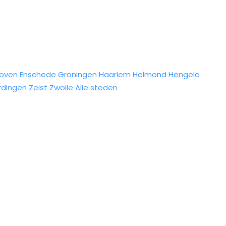
hoven
Enschede
Groningen
Haarlem
Helmond
Hengelo
rdingen
Zeist
Zwolle
Alle steden