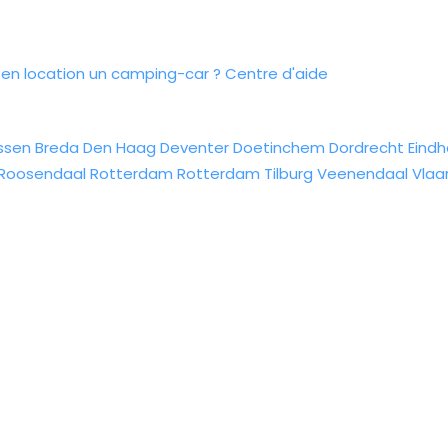
n location un camping-car ?
Centre d'aide
ssen
Breda
Den Haag
Deventer
Doetinchem
Dordrecht
Eind
Roosendaal
Rotterdam
Rotterdam
Tilburg
Veenendaal
Vlaa