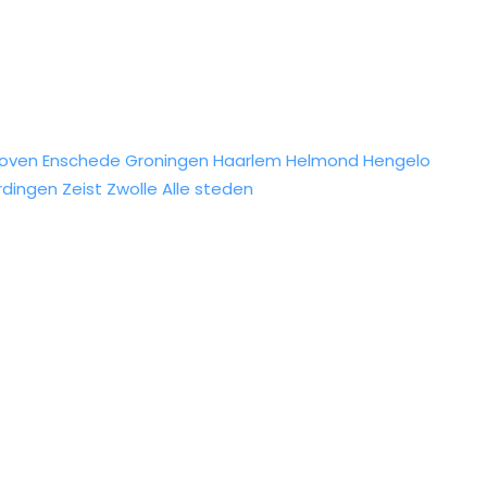
hoven
Enschede
Groningen
Haarlem
Helmond
Hengelo
rdingen
Zeist
Zwolle
Alle steden