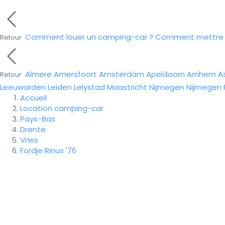
Comment louer un camping-car ?
Comment mettre e
Retour
Almere
Amersfoort
Amsterdam
Apeldoorn
Arnhem
A
Retour
Leeuwarden
Leiden
Lelystad
Maastricht
Nijmegen
Nijmegen
Accueil
Location camping-car
Pays-Bas
Drente
Vries
Fordje Rinus '76