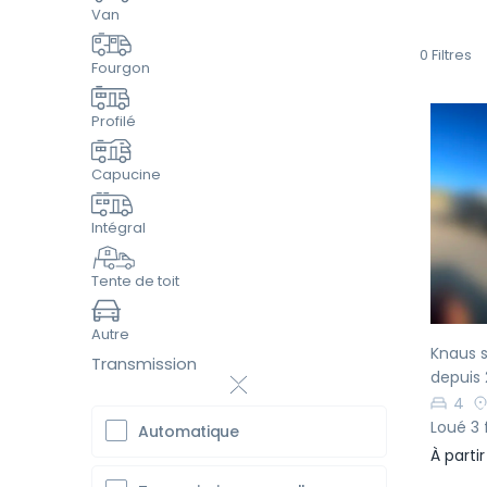
Van
0
Filtres
Fourgon
Profilé
Capucine
Pr
Intégral
Tente de toit
Autre
Knaus 
Transmission
depuis 
4
Loué 3 
Automatique
À parti