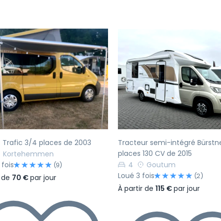
écédent
Suivant
Précédent
 Trafic 3/4 places de 2003
Tracteur semi-intégré Bürstn
places 130 CV de 2015
Kortehemmen
 fois
4
Goutum
(9)
Loué 3 fois
(2)
r de
70 €
par jour
À partir de
115 €
par jour