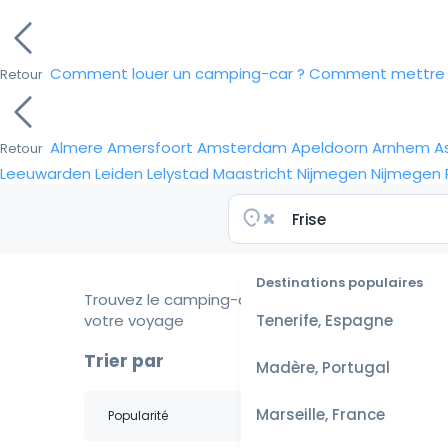
Comment louer un camping-car ?
Comment mettre e
Retour
Almere
Amersfoort
Amsterdam
Apeldoorn
Arnhem
A
Retour
Leeuwarden
Leiden
Lelystad
Maastricht
Nijmegen
Nijmegen
Destinations populaires
Trouvez le camping-car idéal pour
votre voyage
Tenerife, Espagne
Trier par
Madère, Portugal
Marseille, France