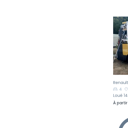
Pr
Renault
4
Loué 14
À parti