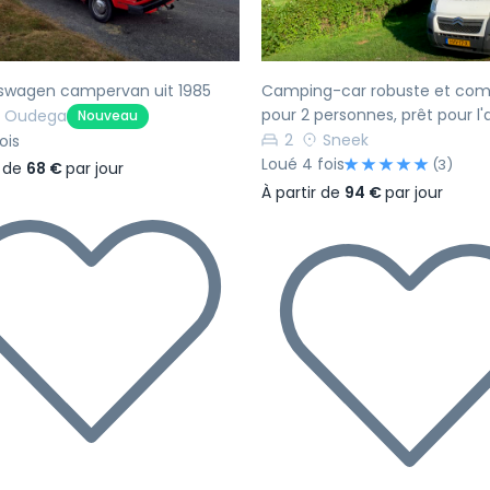
kswagen campervan uit 1985
Camping-car robuste et co
pour 2 personnes, prêt pour l'
Oudega
Nouveau
2
Sneek
ois
Loué 4 fois
(3)
r de
68 €
par jour
À partir de
94 €
par jour