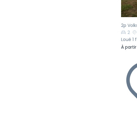
2p Vol
2
Loué 1 f
À parti