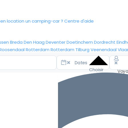
n location un camping-car ?
Centre d'aide
ssen
Breda
Den Haag
Deventer
Doetinchem
Dordrecht
Eind
Roosendaal
Rotterdam
Rotterdam
Tilburg
Veenendaal
Vlaa
Choisir
les
dates
pour les
meilleurs
tarifs