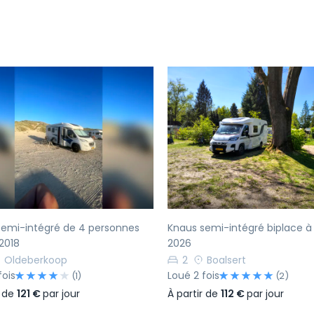
écédent
Suivant
Précédent
semi-intégré de 4 personnes
Knaus semi-intégré biplace à 
2018
2026
Oldeberkoop
2
Boalsert
fois
Loué 2 fois
(1)
(2)
r de
121 €
par jour
À partir de
112 €
par jour