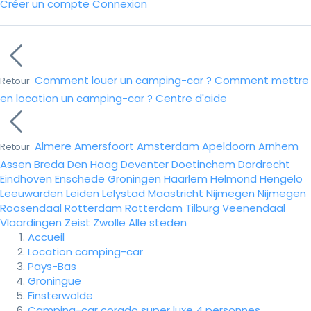
Créer un compte
Connexion
Comment louer un camping-car ?
Comment mettre
Retour
en location un camping-car ?
Centre d'aide
Almere
Amersfoort
Amsterdam
Apeldoorn
Arnhem
Retour
Assen
Breda
Den Haag
Deventer
Doetinchem
Dordrecht
Eindhoven
Enschede
Groningen
Haarlem
Helmond
Hengelo
Leeuwarden
Leiden
Lelystad
Maastricht
Nijmegen
Nijmegen
Roosendaal
Rotterdam
Rotterdam
Tilburg
Veenendaal
Vlaardingen
Zeist
Zwolle
Alle steden
Accueil
Location camping-car
Pays-Bas
Groningue
Finsterwolde
Camping-car corado super luxe 4 personnes