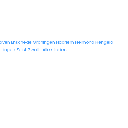
hoven
Enschede
Groningen
Haarlem
Helmond
Hengelo
rdingen
Zeist
Zwolle
Alle steden