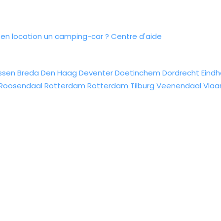
n location un camping-car ?
Centre d'aide
ssen
Breda
Den Haag
Deventer
Doetinchem
Dordrecht
Eind
Roosendaal
Rotterdam
Rotterdam
Tilburg
Veenendaal
Vlaa