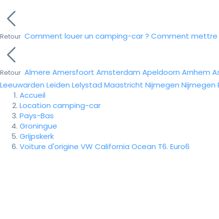
Comment louer un camping-car ?
Comment mettre e
Retour
Almere
Amersfoort
Amsterdam
Apeldoorn
Arnhem
A
Retour
Leeuwarden
Leiden
Lelystad
Maastricht
Nijmegen
Nijmegen
Accueil
Location camping-car
Pays-Bas
Groningue
Grijpskerk
Voiture d'origine VW California Ocean T6. Euro6