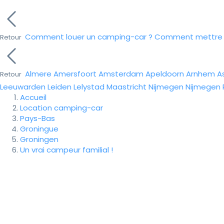
Comment louer un camping-car ?
Comment mettre e
Retour
Almere
Amersfoort
Amsterdam
Apeldoorn
Arnhem
A
Retour
Leeuwarden
Leiden
Lelystad
Maastricht
Nijmegen
Nijmegen
Accueil
Location camping-car
Pays-Bas
Groningue
Groningen
Un vrai campeur familial !