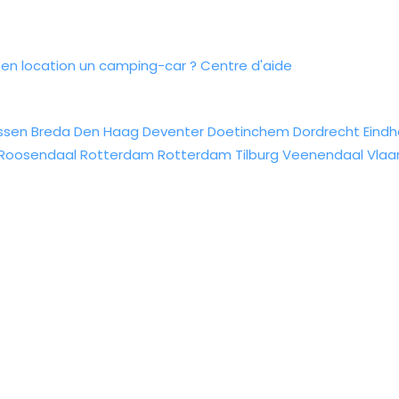
n location un camping-car ?
Centre d'aide
ssen
Breda
Den Haag
Deventer
Doetinchem
Dordrecht
Eind
Roosendaal
Rotterdam
Rotterdam
Tilburg
Veenendaal
Vlaa