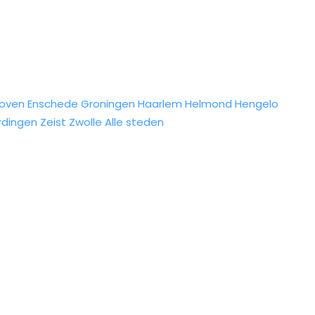
hoven
Enschede
Groningen
Haarlem
Helmond
Hengelo
rdingen
Zeist
Zwolle
Alle steden