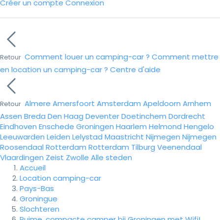
Créer un compte
Connexion
Comment louer un camping-car ?
Comment mettre
Retour
en location un camping-car ?
Centre d'aide
Almere
Amersfoort
Amsterdam
Apeldoorn
Arnhem
Retour
Assen
Breda
Den Haag
Deventer
Doetinchem
Dordrecht
Eindhoven
Enschede
Groningen
Haarlem
Helmond
Hengelo
Leeuwarden
Leiden
Lelystad
Maastricht
Nijmegen
Nijmegen
Roosendaal
Rotterdam
Rotterdam
Tilburg
Veenendaal
Vlaardingen
Zeist
Zwolle
Alle steden
Accueil
Location camping-car
Pays-Bas
Groningue
Slochteren
Ruime, compacte camper bij Groningen met Wifi!