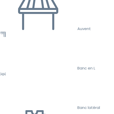
Auvent
Banc en L
Banc latéral