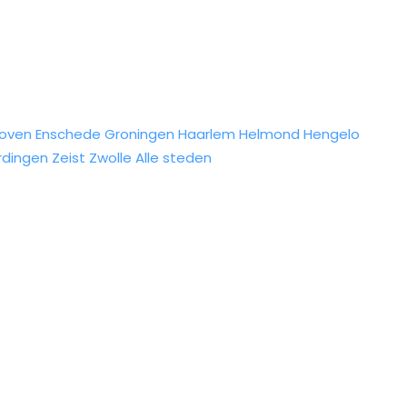
hoven
Enschede
Groningen
Haarlem
Helmond
Hengelo
rdingen
Zeist
Zwolle
Alle steden