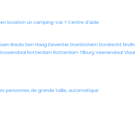
n location un camping-car ?
Centre d'aide
ssen
Breda
Den Haag
Deventer
Doetinchem
Dordrecht
Eind
Roosendaal
Rotterdam
Rotterdam
Tilburg
Veenendaal
Vlaa
les personnes de grande taille, automatique