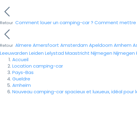
Comment louer un camping-car ?
Comment mettre e
Retour
Almere
Amersfoort
Amsterdam
Apeldoorn
Arnhem
A
Retour
Leeuwarden
Leiden
Lelystad
Maastricht
Nijmegen
Nijmegen
Accueil
Location camping-car
Pays-Bas
Gueldre
Arnheim
Nouveau camping-car spacieux et luxueux, idéal pour 