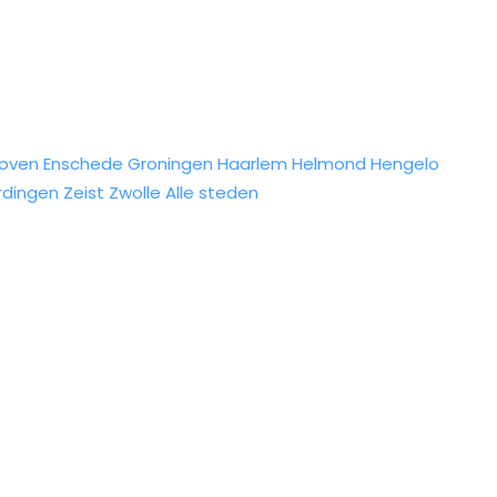
hoven
Enschede
Groningen
Haarlem
Helmond
Hengelo
rdingen
Zeist
Zwolle
Alle steden