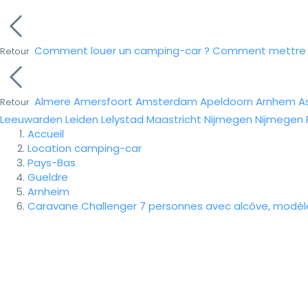
Comment louer un camping-car ?
Comment mettre e
Retour
Almere
Amersfoort
Amsterdam
Apeldoorn
Arnhem
A
Retour
Leeuwarden
Leiden
Lelystad
Maastricht
Nijmegen
Nijmegen
Accueil
Location camping-car
Pays-Bas
Gueldre
Arnheim
Caravane Challenger 7 personnes avec alcôve, modèl