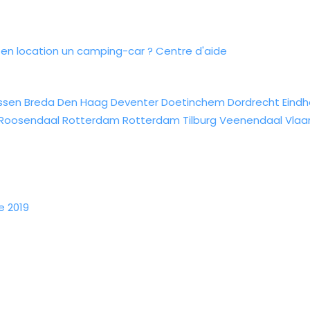
n location un camping-car ?
Centre d'aide
ssen
Breda
Den Haag
Deventer
Doetinchem
Dordrecht
Eind
Roosendaal
Rotterdam
Rotterdam
Tilburg
Veenendaal
Vlaa
e 2019