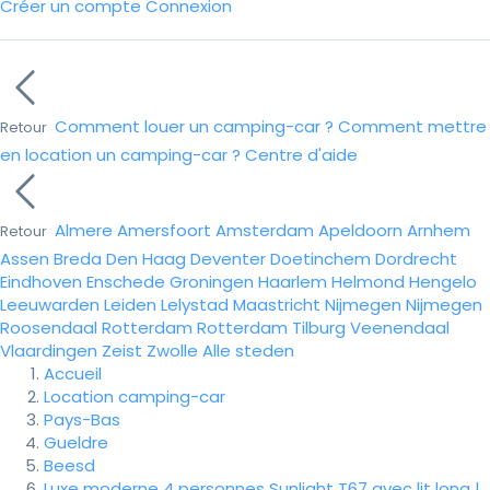
Créer un compte
Connexion
Comment louer un camping-car ?
Comment mettre
Retour
en location un camping-car ?
Centre d'aide
Almere
Amersfoort
Amsterdam
Apeldoorn
Arnhem
Retour
Assen
Breda
Den Haag
Deventer
Doetinchem
Dordrecht
Eindhoven
Enschede
Groningen
Haarlem
Helmond
Hengelo
Leeuwarden
Leiden
Lelystad
Maastricht
Nijmegen
Nijmegen
Roosendaal
Rotterdam
Rotterdam
Tilburg
Veenendaal
Vlaardingen
Zeist
Zwolle
Alle steden
Accueil
Location camping-car
Pays-Bas
Gueldre
Beesd
Luxe moderne 4 personnes Sunlight T67 avec lit long |