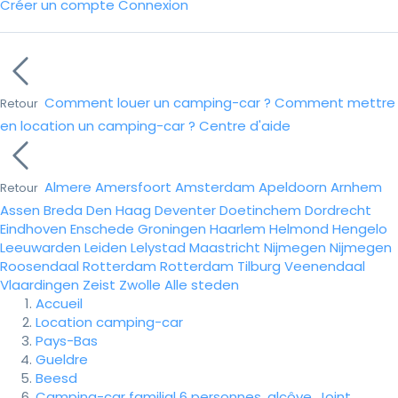
Créer un compte
Connexion
Comment louer un camping-car ?
Comment mettre
Retour
en location un camping-car ?
Centre d'aide
Almere
Amersfoort
Amsterdam
Apeldoorn
Arnhem
Retour
Assen
Breda
Den Haag
Deventer
Doetinchem
Dordrecht
Eindhoven
Enschede
Groningen
Haarlem
Helmond
Hengelo
Leeuwarden
Leiden
Lelystad
Maastricht
Nijmegen
Nijmegen
Roosendaal
Rotterdam
Rotterdam
Tilburg
Veenendaal
Vlaardingen
Zeist
Zwolle
Alle steden
Accueil
Location camping-car
Pays-Bas
Gueldre
Beesd
Camping-car familial 6 personnes, alcôve, Joint