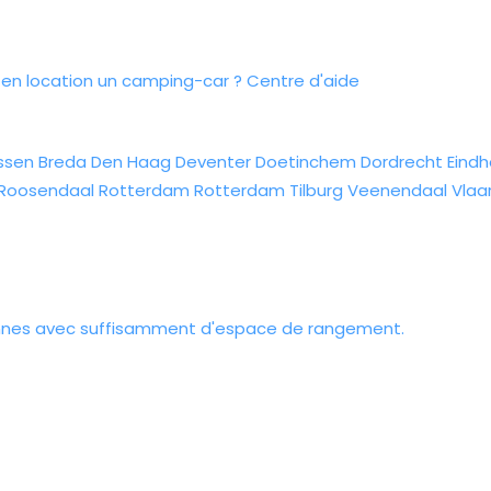
n location un camping-car ?
Centre d'aide
ssen
Breda
Den Haag
Deventer
Doetinchem
Dordrecht
Eind
Roosendaal
Rotterdam
Rotterdam
Tilburg
Veenendaal
Vlaa
onnes avec suffisamment d'espace de rangement.