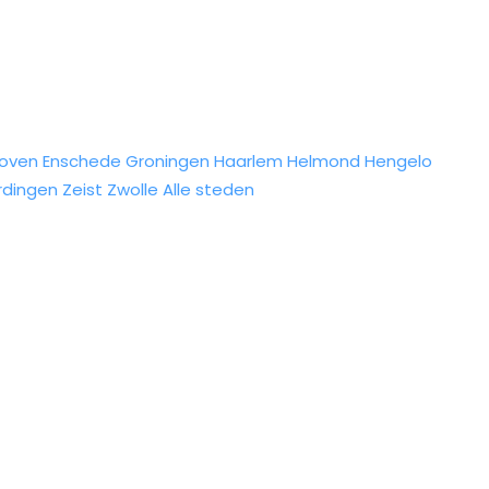
hoven
Enschede
Groningen
Haarlem
Helmond
Hengelo
rdingen
Zeist
Zwolle
Alle steden