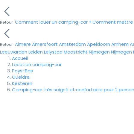
Comment louer un camping-car ?
Comment mettre e
Retour
Almere
Amersfoort
Amsterdam
Apeldoorn
Arnhem
A
Retour
Leeuwarden
Leiden
Lelystad
Maastricht
Nijmegen
Nijmegen
Accueil
Location camping-car
Pays-Bas
Gueldre
Kesteren
Camping-car très soigné et confortable pour 2 pers