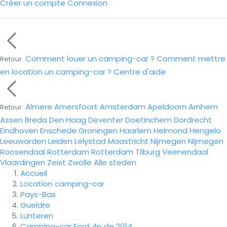
Créer un compte
Connexion
Comment louer un camping-car ?
Comment mettre
Retour
en location un camping-car ?
Centre d'aide
Almere
Amersfoort
Amsterdam
Apeldoorn
Arnhem
Retour
Assen
Breda
Den Haag
Deventer
Doetinchem
Dordrecht
Eindhoven
Enschede
Groningen
Haarlem
Helmond
Hengelo
Leeuwarden
Leiden
Lelystad
Maastricht
Nijmegen
Nijmegen
Roosendaal
Rotterdam
Rotterdam
Tilburg
Veenendaal
Vlaardingen
Zeist
Zwolle
Alle steden
Accueil
Location camping-car
Pays-Bas
Gueldre
Lunteren
Camping-car Ford 4p de 2014