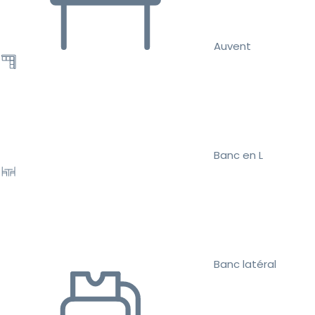
Auvent
Banc en L
Banc latéral