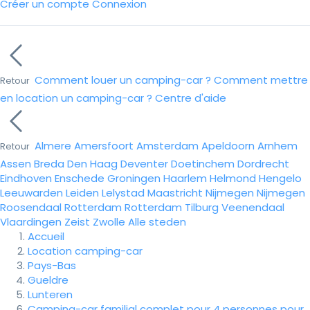
Créer un compte
Connexion
Comment louer un camping-car ?
Comment mettre
Retour
en location un camping-car ?
Centre d'aide
Almere
Amersfoort
Amsterdam
Apeldoorn
Arnhem
Retour
Assen
Breda
Den Haag
Deventer
Doetinchem
Dordrecht
Eindhoven
Enschede
Groningen
Haarlem
Helmond
Hengelo
Leeuwarden
Leiden
Lelystad
Maastricht
Nijmegen
Nijmegen
Roosendaal
Rotterdam
Rotterdam
Tilburg
Veenendaal
Vlaardingen
Zeist
Zwolle
Alle steden
Accueil
Location camping-car
Pays-Bas
Gueldre
Lunteren
Camping-car familial complet pour 4 personnes pour