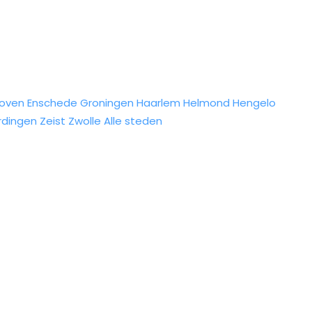
hoven
Enschede
Groningen
Haarlem
Helmond
Hengelo
rdingen
Zeist
Zwolle
Alle steden