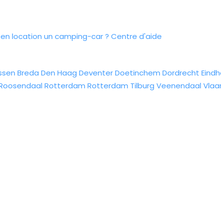
n location un camping-car ?
Centre d'aide
ssen
Breda
Den Haag
Deventer
Doetinchem
Dordrecht
Eind
Roosendaal
Rotterdam
Rotterdam
Tilburg
Veenendaal
Vlaa