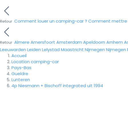
Comment louer un camping-car ?
Comment mettre e
Retour
Almere
Amersfoort
Amsterdam
Apeldoorn
Arnhem
A
Retour
Leeuwarden
Leiden
Lelystad
Maastricht
Nijmegen
Nijmegen
Accueil
Location camping-car
Pays-Bas
Gueldre
Lunteren
4p Niesmann + Bischoff integrated uit 1994