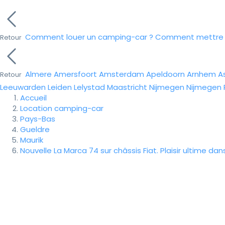
Comment louer un camping-car ?
Comment mettre e
Retour
Almere
Amersfoort
Amsterdam
Apeldoorn
Arnhem
A
Retour
Leeuwarden
Leiden
Lelystad
Maastricht
Nijmegen
Nijmegen
Accueil
Location camping-car
Pays-Bas
Gueldre
Maurik
Nouvelle La Marca 74 sur châssis Fiat. Plaisir ultime d