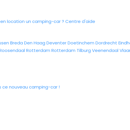
n location un camping-car ?
Centre d'aide
ssen
Breda
Den Haag
Deventer
Doetinchem
Dordrecht
Eind
Roosendaal
Rotterdam
Rotterdam
Tilburg
Veenendaal
Vlaa
ans ce nouveau camping-car !