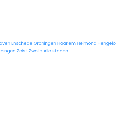
hoven
Enschede
Groningen
Haarlem
Helmond
Hengelo
rdingen
Zeist
Zwolle
Alle steden