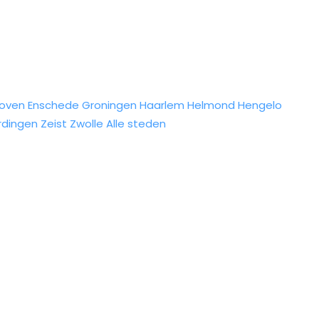
hoven
Enschede
Groningen
Haarlem
Helmond
Hengelo
rdingen
Zeist
Zwolle
Alle steden