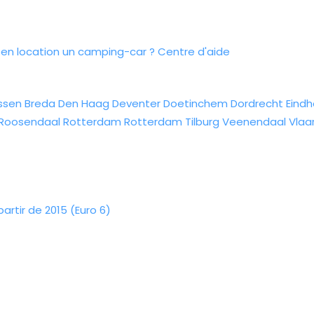
n location un camping-car ?
Centre d'aide
ssen
Breda
Den Haag
Deventer
Doetinchem
Dordrecht
Eind
Roosendaal
Rotterdam
Rotterdam
Tilburg
Veenendaal
Vlaa
rtir de 2015 (Euro 6)