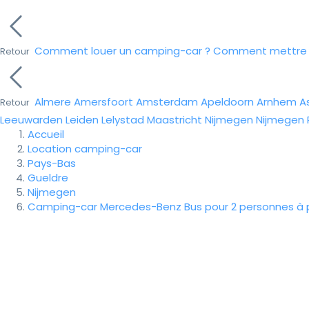
Comment louer un camping-car ?
Comment mettre e
Retour
Almere
Amersfoort
Amsterdam
Apeldoorn
Arnhem
A
Retour
Leeuwarden
Leiden
Lelystad
Maastricht
Nijmegen
Nijmegen
Accueil
Location camping-car
Pays-Bas
Gueldre
Nijmegen
Camping-car Mercedes-Benz Bus pour 2 personnes à pa