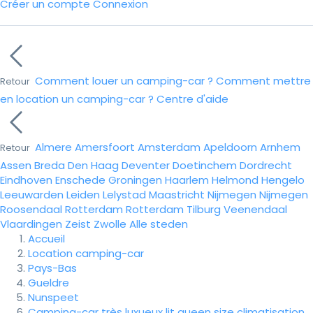
Créer un compte
Connexion
Comment louer un camping-car ?
Comment mettre
Retour
en location un camping-car ?
Centre d'aide
Almere
Amersfoort
Amsterdam
Apeldoorn
Arnhem
Retour
Assen
Breda
Den Haag
Deventer
Doetinchem
Dordrecht
Eindhoven
Enschede
Groningen
Haarlem
Helmond
Hengelo
Leeuwarden
Leiden
Lelystad
Maastricht
Nijmegen
Nijmegen
Roosendaal
Rotterdam
Rotterdam
Tilburg
Veenendaal
Vlaardingen
Zeist
Zwolle
Alle steden
Accueil
Location camping-car
Pays-Bas
Gueldre
Nunspeet
Camping-car très luxueux lit queen size climatisation