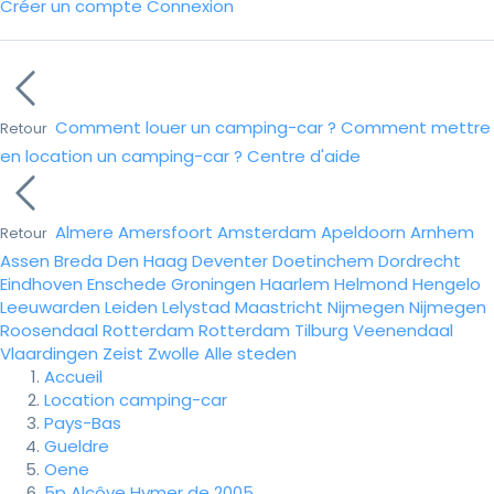
Créer un compte
Connexion
Comment louer un camping-car ?
Comment mettre
Retour
en location un camping-car ?
Centre d'aide
Almere
Amersfoort
Amsterdam
Apeldoorn
Arnhem
Retour
Assen
Breda
Den Haag
Deventer
Doetinchem
Dordrecht
Eindhoven
Enschede
Groningen
Haarlem
Helmond
Hengelo
Leeuwarden
Leiden
Lelystad
Maastricht
Nijmegen
Nijmegen
Roosendaal
Rotterdam
Rotterdam
Tilburg
Veenendaal
Vlaardingen
Zeist
Zwolle
Alle steden
Accueil
Location camping-car
Pays-Bas
Gueldre
Oene
5p Alcôve Hymer de 2005