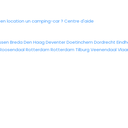
n location un camping-car ?
Centre d'aide
ssen
Breda
Den Haag
Deventer
Doetinchem
Dordrecht
Eind
Roosendaal
Rotterdam
Rotterdam
Tilburg
Veenendaal
Vlaa