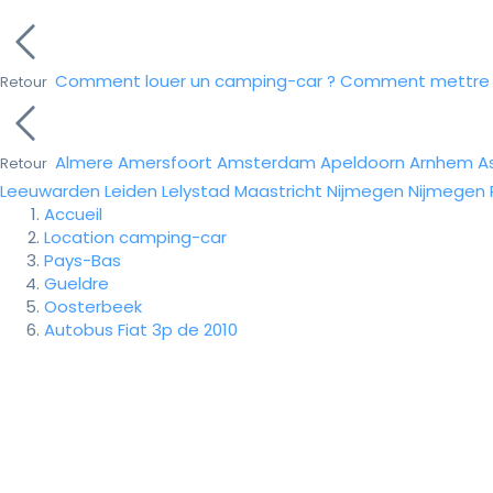
Comment louer un camping-car ?
Comment mettre e
Retour
Almere
Amersfoort
Amsterdam
Apeldoorn
Arnhem
A
Retour
Leeuwarden
Leiden
Lelystad
Maastricht
Nijmegen
Nijmegen
Accueil
Location camping-car
Pays-Bas
Gueldre
Oosterbeek
Autobus Fiat 3p de 2010