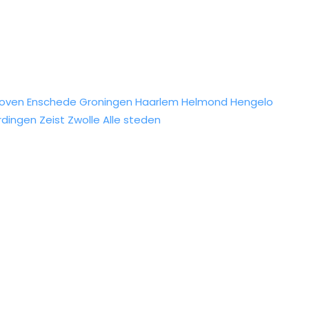
hoven
Enschede
Groningen
Haarlem
Helmond
Hengelo
rdingen
Zeist
Zwolle
Alle steden