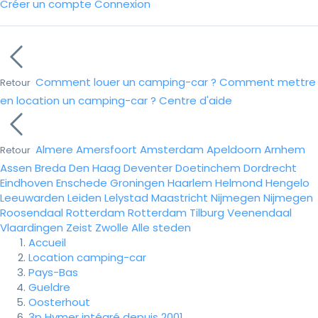
Créer un compte
Connexion
Comment louer un camping-car ?
Comment mettre
Retour
en location un camping-car ?
Centre d'aide
Almere
Amersfoort
Amsterdam
Apeldoorn
Arnhem
Retour
Assen
Breda
Den Haag
Deventer
Doetinchem
Dordrecht
Eindhoven
Enschede
Groningen
Haarlem
Helmond
Hengelo
Leeuwarden
Leiden
Lelystad
Maastricht
Nijmegen
Nijmegen
Roosendaal
Rotterdam
Rotterdam
Tilburg
Veenendaal
Vlaardingen
Zeist
Zwolle
Alle steden
Accueil
Location camping-car
Pays-Bas
Gueldre
Oosterhout
3p Hymer intégré depuis 2001