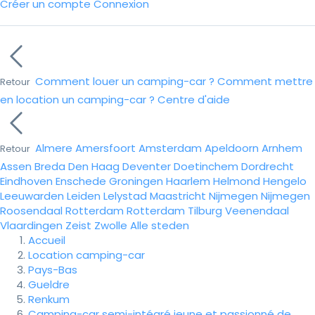
Créer un compte
Connexion
Comment louer un camping-car ?
Comment mettre
Retour
en location un camping-car ?
Centre d'aide
Almere
Amersfoort
Amsterdam
Apeldoorn
Arnhem
Retour
Assen
Breda
Den Haag
Deventer
Doetinchem
Dordrecht
Eindhoven
Enschede
Groningen
Haarlem
Helmond
Hengelo
Leeuwarden
Leiden
Lelystad
Maastricht
Nijmegen
Nijmegen
Roosendaal
Rotterdam
Rotterdam
Tilburg
Veenendaal
Vlaardingen
Zeist
Zwolle
Alle steden
Accueil
Location camping-car
Pays-Bas
Gueldre
Renkum
Camping-car semi-intégré jeune et passionné de