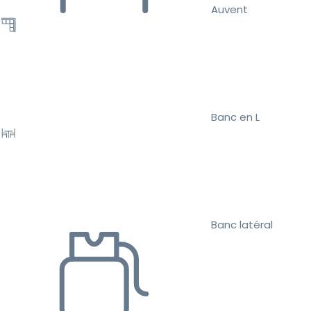
Auvent
Banc en L
Banc latéral