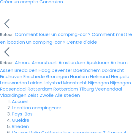
Créer un compte
Connexion
Comment louer un camping-car ?
Comment mettre
Retour
en location un camping-car ?
Centre d'aide
Almere
Amersfoort
Amsterdam
Apeldoorn
Arnhem
Retour
Assen
Breda
Den Haag
Deventer
Doetinchem
Dordrecht
Eindhoven
Enschede
Groningen
Haarlem
Helmond
Hengelo
Leeuwarden
Leiden
Lelystad
Maastricht
Nijmegen
Nijmegen
Roosendaal
Rotterdam
Rotterdam
Tilburg
Veenendaal
Vlaardingen
Zeist
Zwolle
Alle steden
Accueil
Location camping-car
Pays-Bas
Gueldre
Rheden
Vw westfalia California bus camping-car T 4 avec 4