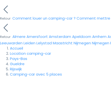
Comment louer un camping-car ?
Comment mettre e
Retour
Almere
Amersfoort
Amsterdam
Apeldoorn
Arnhem
A
Retour
Leeuwarden
Leiden
Lelystad
Maastricht
Nijmegen
Nijmegen
Accueil
Location camping-car
Pays-Bas
Gueldre
Rijswijk
Camping-car avec 5 places