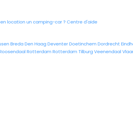
n location un camping-car ?
Centre d'aide
ssen
Breda
Den Haag
Deventer
Doetinchem
Dordrecht
Eind
Roosendaal
Rotterdam
Rotterdam
Tilburg
Veenendaal
Vlaa