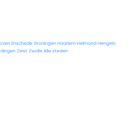
hoven
Enschede
Groningen
Haarlem
Helmond
Hengelo
rdingen
Zeist
Zwolle
Alle steden