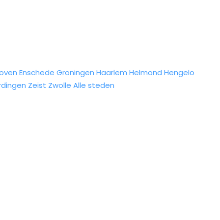
hoven
Enschede
Groningen
Haarlem
Helmond
Hengelo
rdingen
Zeist
Zwolle
Alle steden