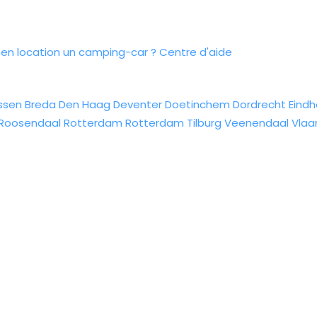
n location un camping-car ?
Centre d'aide
ssen
Breda
Den Haag
Deventer
Doetinchem
Dordrecht
Eind
Roosendaal
Rotterdam
Rotterdam
Tilburg
Veenendaal
Vlaa