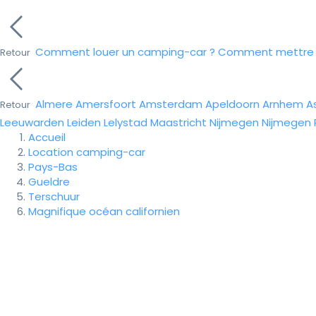
Comment louer un camping-car ?
Comment mettre e
Retour
Almere
Amersfoort
Amsterdam
Apeldoorn
Arnhem
A
Retour
Leeuwarden
Leiden
Lelystad
Maastricht
Nijmegen
Nijmegen
Accueil
Location camping-car
Pays-Bas
Gueldre
Terschuur
Magnifique océan californien