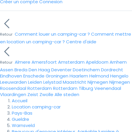
Créer un compte
Connexion
Comment louer un camping-car ?
Comment mettre
Retour
en location un camping-car ?
Centre d'aide
Almere
Amersfoort
Amsterdam
Apeldoorn
Arnhem
Retour
Assen
Breda
Den Haag
Deventer
Doetinchem
Dordrecht
Eindhoven
Enschede
Groningen
Haarlem
Helmond
Hengelo
Leeuwarden
Leiden
Lelystad
Maastricht
Nijmegen
Nijmegen
Roosendaal
Rotterdam
Rotterdam
Tilburg
Veenendaal
Vlaardingen
Zeist
Zwolle
Alle steden
Accueil
Location camping-car
Pays-Bas
Gueldre
Warnsveld
Beaucoup d'espace intérieur. Agréable lumière à