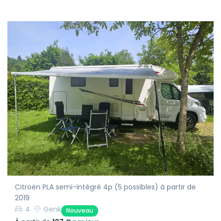
Citroën PLA semi-intégré 4p (5 possibles) à partir de
2019
4
Genk
Nouveau