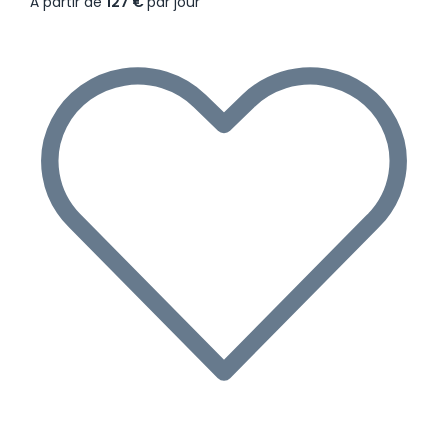
À partir de
127 €
par jour