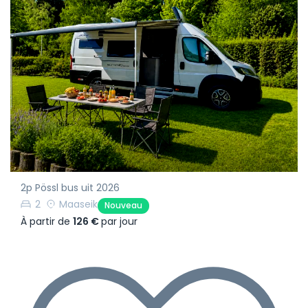
2p Pössl bus uit 2026
2
Maaseik
Nouveau
À partir de
126 €
par jour