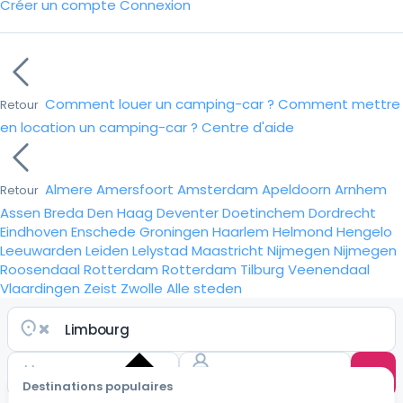
Créer un compte
Connexion
Comment louer un camping-car ?
Comment mettre
Retour
en location un camping-car ?
Centre d'aide
Almere
Amersfoort
Amsterdam
Apeldoorn
Arnhem
Retour
Assen
Breda
Den Haag
Deventer
Doetinchem
Dordrecht
Eindhoven
Enschede
Groningen
Haarlem
Helmond
Hengelo
Leeuwarden
Leiden
Lelystad
Maastricht
Nijmegen
Nijmegen
Roosendaal
Rotterdam
Rotterdam
Tilburg
Veenendaal
Vlaardingen
Zeist
Zwolle
Alle steden
Destinations populaires
Choisir