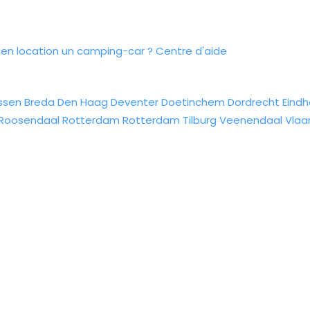
n location un camping-car ?
Centre d'aide
ssen
Breda
Den Haag
Deventer
Doetinchem
Dordrecht
Eind
Roosendaal
Rotterdam
Rotterdam
Tilburg
Veenendaal
Vlaa