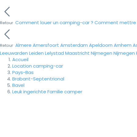
Comment louer un camping-car ?
Comment mettre e
Retour
Almere
Amersfoort
Amsterdam
Apeldoorn
Arnhem
A
Retour
Leeuwarden
Leiden
Lelystad
Maastricht
Nijmegen
Nijmegen
Accueil
Location camping-car
Pays-Bas
Brabant-Septentrional
Bavel
Leuk ingerichte Familie camper