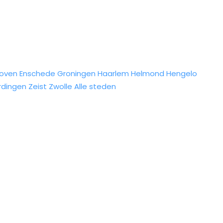
hoven
Enschede
Groningen
Haarlem
Helmond
Hengelo
rdingen
Zeist
Zwolle
Alle steden