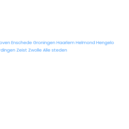
hoven
Enschede
Groningen
Haarlem
Helmond
Hengelo
rdingen
Zeist
Zwolle
Alle steden