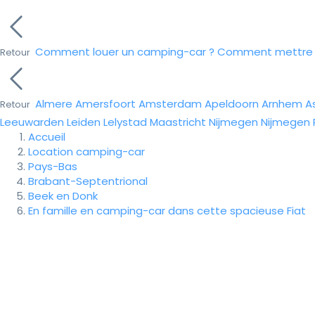
Comment louer un camping-car ?
Comment mettre e
Retour
Almere
Amersfoort
Amsterdam
Apeldoorn
Arnhem
A
Retour
Leeuwarden
Leiden
Lelystad
Maastricht
Nijmegen
Nijmegen
Accueil
Location camping-car
Pays-Bas
Brabant-Septentrional
Beek en Donk
En famille en camping-car dans cette spacieuse Fiat