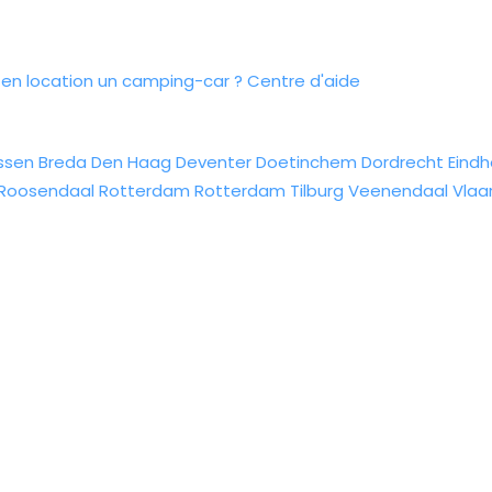
n location un camping-car ?
Centre d'aide
ssen
Breda
Den Haag
Deventer
Doetinchem
Dordrecht
Eind
Roosendaal
Rotterdam
Rotterdam
Tilburg
Veenendaal
Vlaa