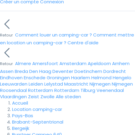
Créer un compte
Connexion
Comment louer un camping-car ?
Comment mettre
Retour
en location un camping-car ?
Centre d'aide
Almere
Amersfoort
Amsterdam
Apeldoorn
Arnhem
Retour
Assen
Breda
Den Haag
Deventer
Doetinchem
Dordrecht
Eindhoven
Enschede
Groningen
Haarlem
Helmond
Hengelo
Leeuwarden
Leiden
Lelystad
Maastricht
Nijmegen
Nijmegen
Roosendaal
Rotterdam
Rotterdam
Tilburg
Veenendaal
Vlaardingen
Zeist
Zwolle
Alle steden
Accueil
Location camping-car
Pays-Bas
Brabant-Septentrional
Bergeijk
Burstner Campeo 640