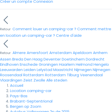
Créer un compte
Connexion
Comment louer un camping-car ?
Comment mettre
Retour
en location un camping-car ?
Centre d'aide
Almere
Amersfoort
Amsterdam
Apeldoorn
Arnhem
Retour
Assen
Breda
Den Haag
Deventer
Doetinchem
Dordrecht
Eindhoven
Enschede
Groningen
Haarlem
Helmond
Hengelo
Leeuwarden
Leiden
Lelystad
Maastricht
Nijmegen
Nijmegen
Roosendaal
Rotterdam
Rotterdam
Tilburg
Veenendaal
Vlaardingen
Zeist
Zwolle
Alle steden
Accueil
Location camping-car
Pays-Bas
Brabant-Septentrional
Bergen op Zoom
Autobus Volkswagen 2p de 2015