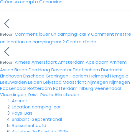
Créer un compte
Connexion
Comment louer un camping-car ?
Comment mettre
Retour
en location un camping-car ?
Centre d'aide
Almere
Amersfoort
Amsterdam
Apeldoorn
Arnhem
Retour
Assen
Breda
Den Haag
Deventer
Doetinchem
Dordrecht
Eindhoven
Enschede
Groningen
Haarlem
Helmond
Hengelo
Leeuwarden
Leiden
Lelystad
Maastricht
Nijmegen
Nijmegen
Roosendaal
Rotterdam
Rotterdam
Tilburg
Veenendaal
Vlaardingen
Zeist
Zwolle
Alle steden
Accueil
Location camping-car
Pays-Bas
Brabant-Septentrional
Bosschenhoofd
Autobus 2p Pössl de 2005