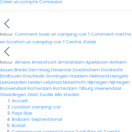
Créer un compte
Connexion
Comment louer un camping-car ?
Comment mettre
Retour
en location un camping-car ?
Centre d'aide
Almere
Amersfoort
Amsterdam
Apeldoorn
Arnhem
Retour
Assen
Breda
Den Haag
Deventer
Doetinchem
Dordrecht
Eindhoven
Enschede
Groningen
Haarlem
Helmond
Hengelo
Leeuwarden
Leiden
Lelystad
Maastricht
Nijmegen
Nijmegen
Roosendaal
Rotterdam
Rotterdam
Tilburg
Veenendaal
Vlaardingen
Zeist
Zwolle
Alle steden
Accueil
Location camping-car
Pays-Bas
Brabant-Septentrional
Boxtel
Camping-car compact pour 2 adultes et 2 petits