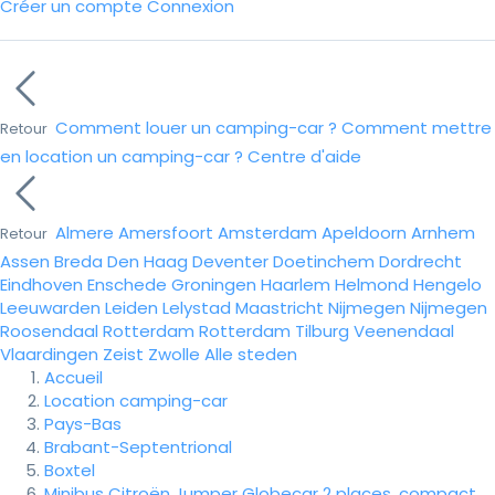
Créer un compte
Connexion
Comment louer un camping-car ?
Comment mettre
Retour
en location un camping-car ?
Centre d'aide
Almere
Amersfoort
Amsterdam
Apeldoorn
Arnhem
Retour
Assen
Breda
Den Haag
Deventer
Doetinchem
Dordrecht
Eindhoven
Enschede
Groningen
Haarlem
Helmond
Hengelo
Leeuwarden
Leiden
Lelystad
Maastricht
Nijmegen
Nijmegen
Roosendaal
Rotterdam
Rotterdam
Tilburg
Veenendaal
Vlaardingen
Zeist
Zwolle
Alle steden
Accueil
Location camping-car
Pays-Bas
Brabant-Septentrional
Boxtel
Minibus Citroën Jumper Globecar 2 places, compact