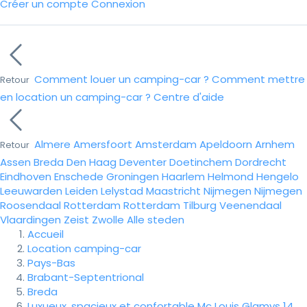
Créer un compte
Connexion
Comment louer un camping-car ?
Comment mettre
Retour
en location un camping-car ?
Centre d'aide
Almere
Amersfoort
Amsterdam
Apeldoorn
Arnhem
Retour
Assen
Breda
Den Haag
Deventer
Doetinchem
Dordrecht
Eindhoven
Enschede
Groningen
Haarlem
Helmond
Hengelo
Leeuwarden
Leiden
Lelystad
Maastricht
Nijmegen
Nijmegen
Roosendaal
Rotterdam
Rotterdam
Tilburg
Veenendaal
Vlaardingen
Zeist
Zwolle
Alle steden
Accueil
Location camping-car
Pays-Bas
Brabant-Septentrional
Breda
Luxueux, spacieux et confortable Mc Louis Glamys 14,