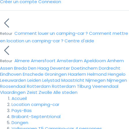
Créer un compte
Connexion
Comment louer un camping-car ?
Comment mettre
Retour
en location un camping-car ?
Centre d'aide
Almere
Amersfoort
Amsterdam
Apeldoorn
Arnhem
Retour
Assen
Breda
Den Haag
Deventer
Doetinchem
Dordrecht
Eindhoven
Enschede
Groningen
Haarlem
Helmond
Hengelo
Leeuwarden
Leiden
Lelystad
Maastricht
Nijmegen
Nijmegen
Roosendaal
Rotterdam
Rotterdam
Tilburg
Veenendaal
Vlaardingen
Zeist
Zwolle
Alle steden
Accueil
Location camping-car
Pays-Bas
Brabant-Septentrional
Dongen
Volkswagen T5 Camping-car 4 personnes