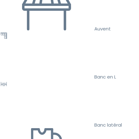
Auvent
Banc en L
Banc latéral