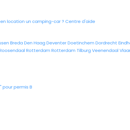
n location un camping-car ?
Centre d'aide
ssen
Breda
Den Haag
Deventer
Doetinchem
Dordrecht
Eind
Roosendaal
Rotterdam
Rotterdam
Tilburg
Veenendaal
Vlaa
" pour permis B