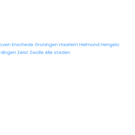
hoven
Enschede
Groningen
Haarlem
Helmond
Hengelo
rdingen
Zeist
Zwolle
Alle steden