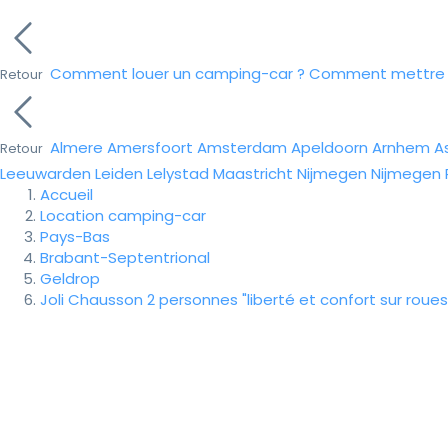
Comment louer un camping-car ?
Comment mettre e
Retour
Almere
Amersfoort
Amsterdam
Apeldoorn
Arnhem
A
Retour
Leeuwarden
Leiden
Lelystad
Maastricht
Nijmegen
Nijmegen
Accueil
Location camping-car
Pays-Bas
Brabant-Septentrional
Geldrop
Joli Chausson 2 personnes "liberté et confort sur roues