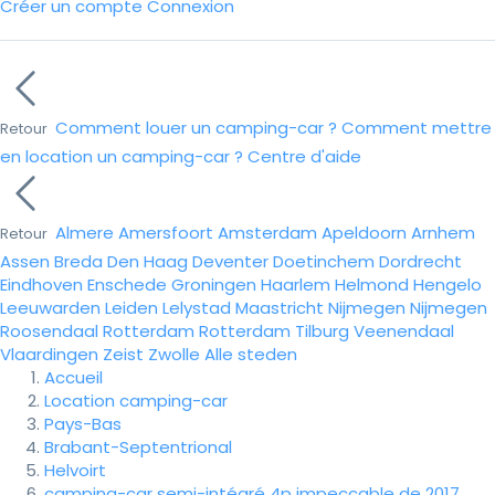
Créer un compte
Connexion
Comment louer un camping-car ?
Comment mettre
Retour
en location un camping-car ?
Centre d'aide
Almere
Amersfoort
Amsterdam
Apeldoorn
Arnhem
Retour
Assen
Breda
Den Haag
Deventer
Doetinchem
Dordrecht
Eindhoven
Enschede
Groningen
Haarlem
Helmond
Hengelo
Leeuwarden
Leiden
Lelystad
Maastricht
Nijmegen
Nijmegen
Roosendaal
Rotterdam
Rotterdam
Tilburg
Veenendaal
Vlaardingen
Zeist
Zwolle
Alle steden
Accueil
Location camping-car
Pays-Bas
Brabant-Septentrional
Helvoirt
camping-car semi-intégré 4p impeccable de 2017