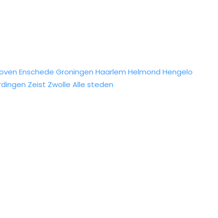
hoven
Enschede
Groningen
Haarlem
Helmond
Hengelo
rdingen
Zeist
Zwolle
Alle steden