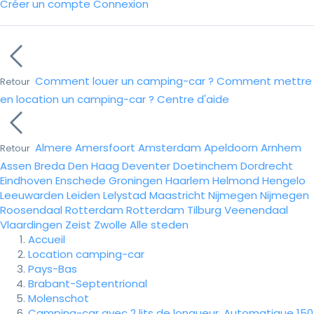
Créer un compte
Connexion
Comment louer un camping-car ?
Comment mettre
Retour
en location un camping-car ?
Centre d'aide
Almere
Amersfoort
Amsterdam
Apeldoorn
Arnhem
Retour
Assen
Breda
Den Haag
Deventer
Doetinchem
Dordrecht
Eindhoven
Enschede
Groningen
Haarlem
Helmond
Hengelo
Leeuwarden
Leiden
Lelystad
Maastricht
Nijmegen
Nijmegen
Roosendaal
Rotterdam
Rotterdam
Tilburg
Veenendaal
Vlaardingen
Zeist
Zwolle
Alle steden
Accueil
Location camping-car
Pays-Bas
Brabant-Septentrional
Molenschot
Camping-car avec 2 lits de longueur. Automatique 150