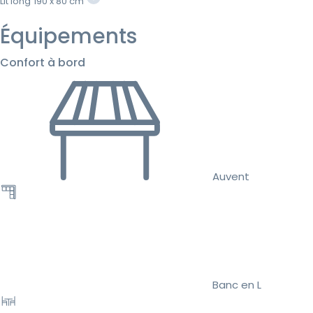
Lit long
190 x 80 cm
Équipements
Confort à bord
Auvent
Banc en L