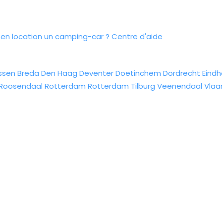
n location un camping-car ?
Centre d'aide
ssen
Breda
Den Haag
Deventer
Doetinchem
Dordrecht
Eind
Roosendaal
Rotterdam
Rotterdam
Tilburg
Veenendaal
Vlaa