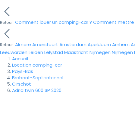
Comment louer un camping-car ?
Comment mettre e
Retour
Almere
Amersfoort
Amsterdam
Apeldoorn
Arnhem
A
Retour
Leeuwarden
Leiden
Lelystad
Maastricht
Nijmegen
Nijmegen
Accueil
Location camping-car
Pays-Bas
Brabant-Septentrional
Oirschot
Adria twin 600 SP 2020