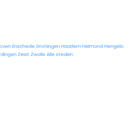
hoven
Enschede
Groningen
Haarlem
Helmond
Hengelo
rdingen
Zeist
Zwolle
Alle steden