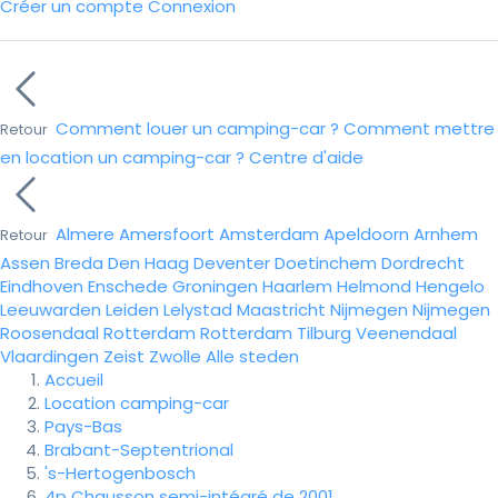
Créer un compte
Connexion
Comment louer un camping-car ?
Comment mettre
Retour
en location un camping-car ?
Centre d'aide
Almere
Amersfoort
Amsterdam
Apeldoorn
Arnhem
Retour
Assen
Breda
Den Haag
Deventer
Doetinchem
Dordrecht
Eindhoven
Enschede
Groningen
Haarlem
Helmond
Hengelo
Leeuwarden
Leiden
Lelystad
Maastricht
Nijmegen
Nijmegen
Roosendaal
Rotterdam
Rotterdam
Tilburg
Veenendaal
Vlaardingen
Zeist
Zwolle
Alle steden
Accueil
Location camping-car
Pays-Bas
Brabant-Septentrional
's-Hertogenbosch
4p Chausson semi-intégré de 2001