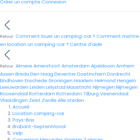
Créer un compte
Connexion
Comment louer un camping-car ?
Comment mettre
Retour
en location un camping-car ?
Centre d'aide
Almere
Amersfoort
Amsterdam
Apeldoorn
Arnhem
Retour
Assen
Breda
Den Haag
Deventer
Doetinchem
Dordrecht
Eindhoven
Enschede
Groningen
Haarlem
Helmond
Hengelo
Leeuwarden
Leiden
Lelystad
Maastricht
Nijmegen
Nijmegen
Roosendaal
Rotterdam
Rotterdam
Tilburg
Veenendaal
Vlaardingen
Zeist
Zwolle
Alle steden
Accueil
Location camping-car
Pays-Bas
Brabant-Septentrional
Velp
Conversion Mercedes Sprinter 2 places