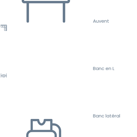
Auvent
Banc en L
Banc latéral